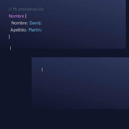
// Mi presentación
Nombre
{
Nombre:
David;
Apellido:
Martin;
}
|
.A que me dedico
{
|