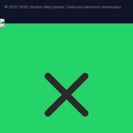
© 2013-2026. Diseños Web Davilon .Todos los derechos reservados.