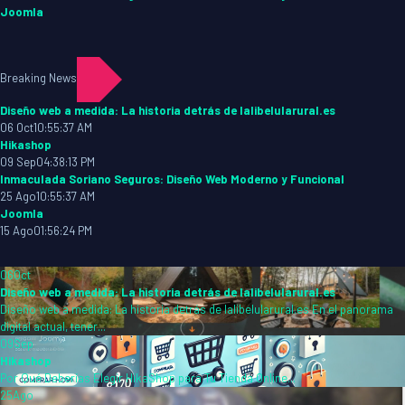
Joomla
Breaking News
Diseño web a medida: La historia detrás de lalibelularural.es
06 Oct
10:55:37 AM
Hikashop
09 Sep
04:38:13 PM
Inmaculada Soriano Seguros: Diseño Web Moderno y Funcional
25 Ago
10:55:37 AM
Joomla
15 Ago
01:56:24 PM
06
Oct
Diseño web a medida: La historia detrás de lalibelularural.es
Diseño web a medida: La historia detrás de lalibelularural.es En el panorama
digital actual, tener...
09
Sep
Hikashop
Por Qué Deberías Elegir HikaShop para Tu Tienda Online...
25
Ago