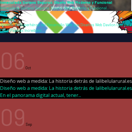
Inmaculada Soriano Seguros: Diseño Web Moderno y Funcional
Inmaculada Soriano Seguros: Diseño Web Moderno y Funcional...
15
Ago
Joomla
Joomla: ¡El Superhéroe del Desarrollo Web que Diseños Web Davilon Usa para
Crear Páginas Increíbles!...
06
Oct
Diseño web a medida: La historia detrás de lalibelularural.es
Diseño web a medida: La historia detrás de lalibelularural.es
En el panorama digital actual, tener...
09
Sep